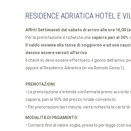
RESIDENCE ADRIATICA HOTEL E VI
Affitti Settimanali dal sabato di arrivo alle ore 16,00 (
Per la prenotazione é richiesta una
caparra pari al 30%
d
Il saldo insieme alla tassa di soggiorno e ad una cauzi
devono essere versati all'arrivo.
Il check in, deve essere effettuato, il giorno dell'arrivo, p
oppure al Residence Adriatica (in via Romolo Gessi,1).
PRENOTAZIONI:
• La prenotazione s’intende confermata previo accordo scr
caparra, pari al 30% del prezzo totale convenuto.
• Per prenotazioni last minute, verrà richiesta la carta di
MODALITÀ DI PAGAMENTO:
• Contanti fino al valore soglia, previsto per legge (con sa