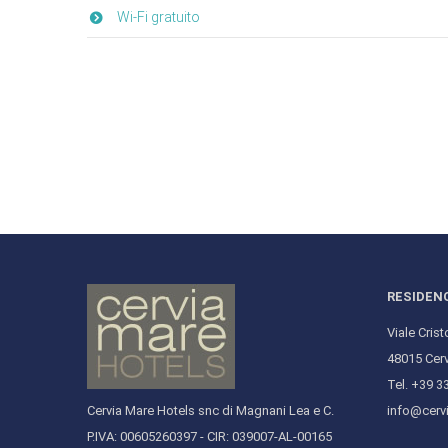
Wi-Fi gratuito
RESIDEN
Viale Cris
48015 Cerv
Tel. +39 
Cervia Mare Hotels snc di Magnani Lea e C.
info@cerv
P.IVA: 00605260397 - CIR: 039007-AL-00165