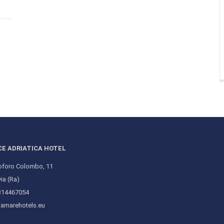
CE ADRIATICA HOTEL
toforo Colombo, 11
ia (Ra)
3314467054
iamarehotels.eu